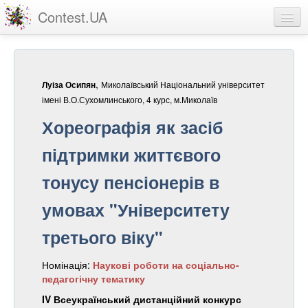
Contest.UA
Конкурсні роботи
Учасники та переможці
,
Миколаївський Національний університет
Луіза Осипян
Статистика
імені В.О.Сухомлинського, 4 курс, м.Миколаїв
Хореографія як засіб
Про проект
підтримки життєвого
вхід
тонусу пенсіонерів в
реєстрація
умовах "Університету
третього віку"
Номінація:
Наукові роботи на соціально-
педагогічну тематику
IV Всеукраїнський дистанційний конкурс