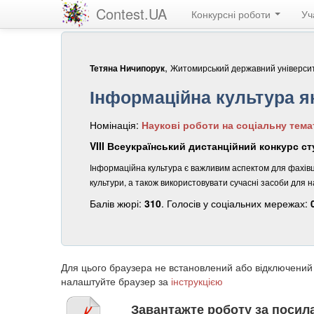
Contest.UA
Конкурсні роботи
Уч
,
Житомирський державний університе
Тетяна Ничипорук
Інформаційна культура як
Номінація:
Наукові роботи на соціальну тема
VIII Всеукраїнський дистанційний конкурс ст
Інформаційна культура є важливим аспектом для фахівців
культури, а також використовувати сучасні засоби для н
Балів жюрі:
310
. Голосів у соціальних мережах:
Для цього браузера не встановлений або відключений
налаштуйте браузер за
інструкцією
Завантажте роботу за поси