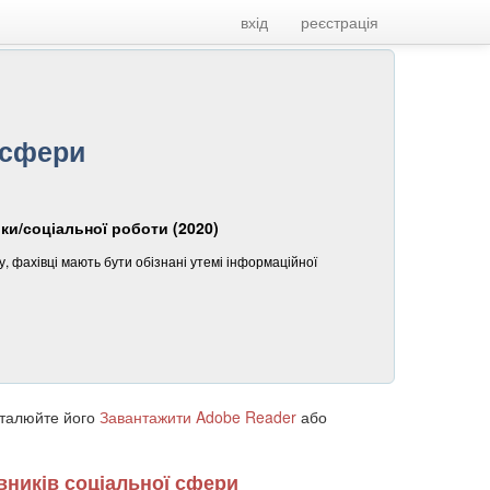
вхід
реєстрація
 сфери
іки/соціальної роботи (2020)
у, фахівці мають бути обізнані утемі інформаційної
сталюйте його
Завантажити Adobe Reader
або
вників соціальної сфери