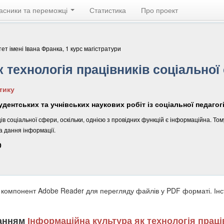
асники та переможці
Статистика
Про проект
т імені Івана Франка, 1 курс магістратури
 технологія працівників соціальної
тику
удентських та учнівських наукових робіт із соціальної педагог
 соціальної сфери, оскільки, однією з провідних функцій є інформаційна. Том
а дання інформації.
0
 компонент Adobe Reader для перегляду файлів у PDF форматі. Ін
ланням
Інформаційна культура як технологія праці