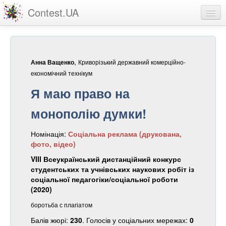
Contest.UA
Конкурсні роботи
Учасники та переможці
,
Криворізький державний комерційно-
Анна Ващенко
Статистика
економічний технікум
Я маю право на
Про проект
монополію думки!
вхід
Номінація:
Соціальна реклама (друкована,
реєстрація
фото, відео)
VIII Всеукраїнський дистанційний конкурс
студентських та учнівських наукових робіт із
соціальної педагогіки/соціальної роботи
(2020)
боротьба с плагіатом
Балів жюрі:
230
. Голосів у соціальних мережах:
0