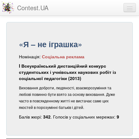
Contest.UA
Конкурсні роботи
Учасники та переможці
«Я – не іграшка»
Статистика
Номінація:
Соціальна реклама
Про проект
I Всеукраїнський дистанційний конкурс
вхід
студентських і учнівських наукових робіт із
соціальної педагогіки (2013)
реєстрація
Виховання доброти, людяності, взаєморозуміння та
любові повинно бути взято за основу виховання. Дуже
часто в повсякденному житті не вистачає саме цих
якостей в порозумінні батьків і дітей.
Балів жюрі:
342
. Голосів у соціальних мережах:
9