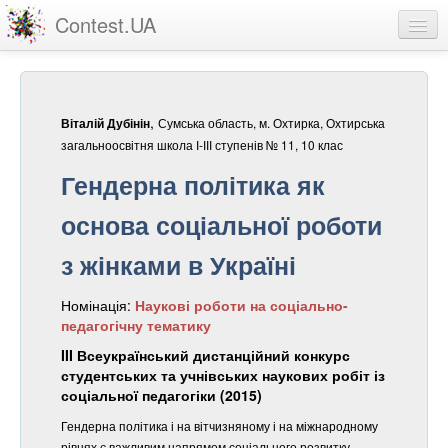
Contest.UA
Конкурсні роботи
Учасники та переможці
,
Сумська область, м. Охтирка, Охтирська
Віталій Дубінін
Статистика
загальноосвітня школа І-ІІІ ступенів № 11, 10 клас
Гендерна політика як
Про проект
основа соціальної роботи
вхід
з жінками в Україні
реєстрація
Номінація:
Наукові роботи на соціально-
педагогічну тематику
III Всеукраїнський дистанційний конкурс
студентських та учнівських наукових робіт із
соціальної педагогіки (2015)
Гендерна політика і на вітчизняному і на міжнародному
рівнях є важливим напрямом соціального розвитку.