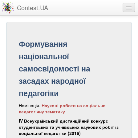
Contest.UA
Конкурсні роботи
Учасники та переможці
Формування
Статистика
національної
Про проект
самосвідомості на
вхід
засадах народної
реєстрація
педагогіки
Номінація:
Наукові роботи на соціально-
педагогічну тематику
IV Всеукраїнський дистанційний конкурс
студентських та учнівських наукових робіт із
соціальної педагогіки (2016)