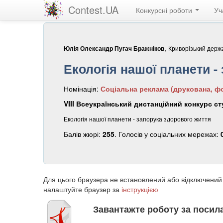
Contest.UA
Конкурсні роботи
Уч
,
Криворізький держа
Юлія Олександр Пугач Бражніков
Екологія нашої планети -
Номінація:
Соціальна реклама (друкована, фо
VIII Всеукраїнський дистанційний конкурс ст
Екологія нашої планети - запорука здорового життя
Балів жюрі:
255
. Голосів у соціальних мережах:
Для цього браузера не встановлений або відключений
налаштуйте браузер за
інструкцією
Завантажте роботу за поси