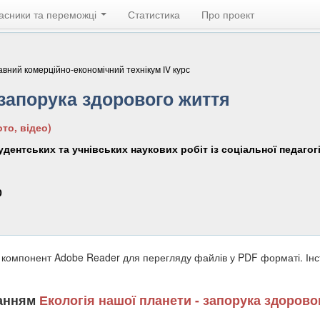
асники та переможці
Статистика
Про проект
вний комерційно-економічний технікум ІV курс
 запорука здорового життя
то, відео)
удентських та учнівських наукових робіт із соціальної педагог
0
 компонент Adobe Reader для перегляду файлів у PDF форматі. Ін
ланням
Екологія нашої планети - запорука здорово