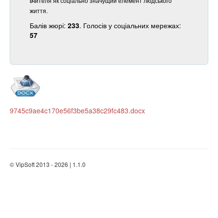
вчителя як соціально значущий елемент людського
життя.
Балів жюрі:
233
. Голосів у соціальних мережах:
57
9745c9ae4c170e56f3be5a38c29fc483.docx
© VipSoft 2013 - 2026 | 1.1.0