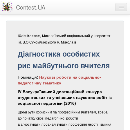
Contest.UA
Конкурсні роботи
Учасники та переможці
,
Миколаївський національний університет
Юлія Клепас
Статистика
ім. В.О.Сухомлинського м. Миколаїв
Діагностика особистих
Про проект
рис майбутнього вчителя
вхід
Номінація:
Наукові роботи на соціально-
реєстрація
педагогічну тематику
IV Всеукраїнський дистанційний конкурс
студентських та учнівських наукових робіт із
соціальної педагогіки (2016)
Щоби бути корисним па професійним вчителем, треба
до початку своєї педагогічної роботи
діагностувати,проаналізувати професійні якості і вміння