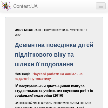
Contest.UA
Конкурсні роботи
Учасники та переможці
,
ЗОШ І-ІІІ ступенів №10, м. Мукачево, 11
Ольга Коцар
Статистика
клас
Девіантна поведінка дітей
Про проект
підліткового віку та
вхід
шляхи її подолання
реєстрація
Номінація:
Наукові роботи на соціально-
педагогічну тематику
IV Всеукраїнський дистанційний конкурс
студентських та учнівських наукових робіт із
соціальної педагогіки (2016)
Однією з найбільш актуальних проблем сьогоднішнього
дня є проблема росту девіантної поведінки у дітей,