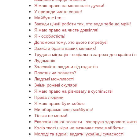
Я маю право на монополію думки!
У природи чисте серце!
Майбутнє і ти...
Завжди цінуй роботи тих, хто веде тебе до мрій!
Я маю право на чисте довкілля!
Я - особистість!
Допоможи тому, хто цього потребує!
Захисти братів наших менших!
Трудова міграція - соціальна загроза для країни і н
Лудоманія
Залежність людини від гаджетів
Пластик чи планета?
Людські можливості
Зніми рожеві окуляри
Я маю право на рівновагу в суспільстві
Права людини
Я маю право бути собою
Ми обираємо своє майбутнє!
Тільки не мовчи!
Екологія нашої планети - запорука здорового житт
Колір твоєї шкіри не визначає твоє майбутнє
Молоді та відомі: видатні українці сучасності