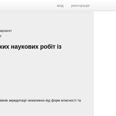
вхід
реєстрація
акультет
У
ких наукових робіт із
івнів акредитації незалежно від форм власності та