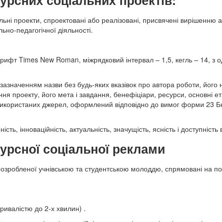
рсних соціальних проектів:
льні проекти, спроектовані або реалізовані, присвячені вирішенню а
льно-педагогічної діяльності.
рифт Times New Roman, міжрядковий інтервал – 1,5, кегль – 14, з о
з зазначенням назви без будь-яких вказівок про автора роботи, його 
ння проекту, його мета і завдання, бенефіціари, ресурси, основні ет
ок використаних джерел, оформлений відповідно до вимог форми 23 Б
ість, інноваційність, актуальність, значущість, ясність і доступність
рсної соціальної реклами
розробленої учнівською та студентською молоддю, спрямовані на 
ривалістю до 2-х хвилин) .