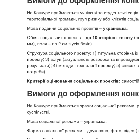
Вимоги до оформлення конку
На Конкурс приймаються учнівські та студентські соціа
територіальної громади, груп ризику або клієнтів соціа
Мова подання соціальних проектів –
українська
.
Обсяг соціальних проектів –
до 10 сторінок тексту
(ш
мм), поля – по 2 см з усіх боків).
Структура соціального проекту: 1) титульна сторінка і
проекту; 3) вступ (актуальність розробки та впровадже
результати); 4) методи і технології проекту; 5) спис
потреби).
Критерії оцінювання соціальних проектів:
самостійн
Вимоги до оформлення конку
На Конкурс приймаються зразки соціальної реклами, 
суспільстві.
Мова соціальної реклами – українська.
Форма соціальної реклами – друкована, фото, відео (т