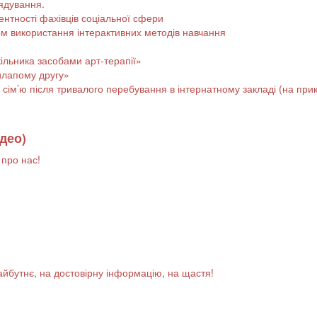
рядування.
нтності фахівців соціальної сфери
м використання інтерактивних методів навчання
ільника засобами арт-терапії»
илапому другу»
 сім’ю після тривалого перебування в інтернатному закладі (на прик
део)
 про нас!
майбутнє, на достовірну інформацію, на щастя!