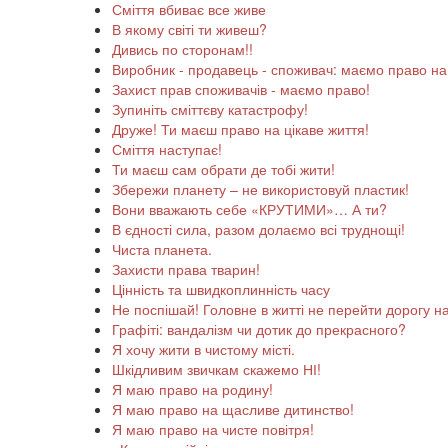
Сміття вбиває все живе
В якому світі ти живеш?
Дивись по сторонам!!
Виробник - продавець - споживач: маємо право на 
Захист прав споживачів - маємо право!
Зупиніть сміттєву катастрофу!
Друже! Ти маєш право на цікаве життя!
Сміття наступає!
Ти маєш сам обрати де тобі жити!
Збережи планету – не використовуй пластик!
Вони вважають себе «КРУТИМИ»… А ти?
В єдності сила, разом долаємо всі труднощі!
Чиста планета.
Захисти права тварин!
Цінність та швидкоплинність часу
Не поспішай! Головне в житті не перейти дорогу на 
Графіті: вандалізм чи дотик до прекрасного?
Я хочу жити в чистому місті.
Шкідливим звичкам скажемо НІ!
Я маю право на родину!
Я маю право на щасливе дитинство!
Я маю право на чисте повітря!