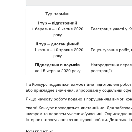
Тур, терміни
І тур – підготовчий
1 березня – 10 квітня 2020
Реєстрація участі у К
року
ІІ тур – дистанційний
11 квітня – 10 травня 2020
Рецензування робіт, 
року
Підведення підсумків
Нагородження перемо
до 15 червня 2020 року
реєстрації)
На Конкурс подаються
самостійно
підготовлені роботи
або прикладне значення, апробовані у соціальній сфе
Якщо наукову роботу подано з порушенням вимог, конкур
Увага! Конкурс проводиться дистанційно. Для забезпеч
шифром та паролем учасника/учасниці. Оприлюднення 
Інтернет-голосування за конкурсні роботи. Детальна 
Контакти: