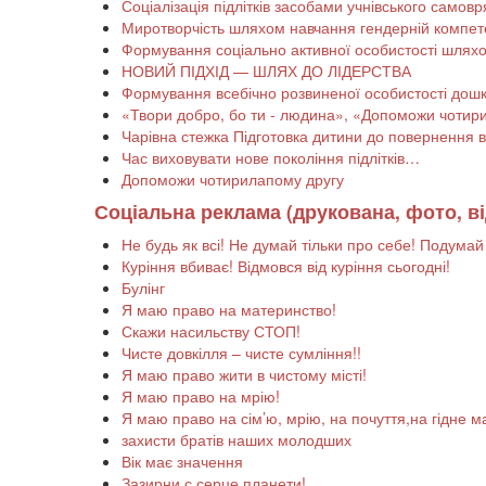
Соціалізація підлітків засобами учнівського самов
Миротворчість шляхом навчання гендерній компете
Формування соціально активної особистості шляхо
НОВИЙ ПІДХІД — ШЛЯХ ДО ЛІДЕРСТВА
Формування всебічно розвиненої особистості дошк
«Твори добро, бо ти - людина», «Допоможи чотир
Чарівна стежка Підготовка дитини до повернення в
Час виховувати нове покоління підлітків…
Допоможи чотирилапому другу
Соціальна реклама (друкована, фото, ві
Не будь як всі! Не думай тільки про себе! Подумай
Куріння вбиває! Відмовся від куріння сьогодні!
Булінг
Я маю право на материнство!
Скажи насильству СТОП!
Чисте довкілля – чисте сумління!!
Я маю право жити в чистому місті!
Я маю право на мрію!
Я маю право на сім’ю, мрію, на почуття,на гідне 
захисти братів наших молодших
Вік має значення
Зазирни с серце планети!