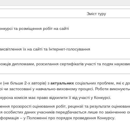
Зміст туру
онкурсі та розміщення робіт на сайті
висвітлення їх на сайті та Інтернет-голосування
жців дипломами, розсилання сертифікатів участі та подяк науковим
 (не більше 2-х авторів) з
актуальних
соціальних проблем, які є д
рі чи застосовані у навчально-виховному процесі. Роботи виконуют
сна комісія має право відхилити її від участі у Конкурсі.
ення прозорості оцінювання робіт, рецензії та результати оцінюванн
особистих даних учасників передбачається лише по закінченню оц
інформація – у Положенні про порядок проведення Конкурсу.