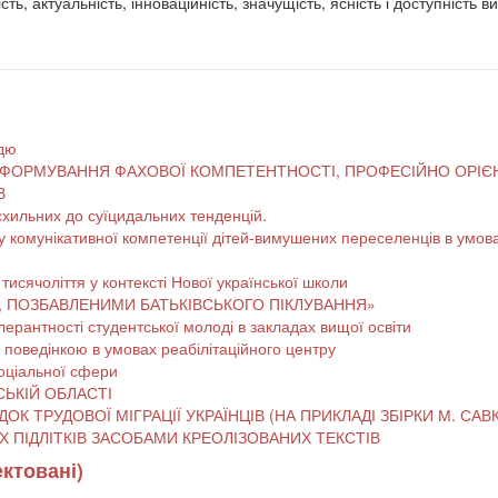
сть, актуальність, інноваційність, значущість, ясність і доступність 
ддю
ФОРМУВАННЯ ФАХОВОЇ КОМПЕТЕНТНОСТІ, ПРОФЕСІЙНО ОРІЄН
В
, схильних до суїцидальних тенденцій.
у комунікативної компетенції дітей-вимушених переселенців в умов
 тисячоліття у контексті Нової української школи
, ПОЗБАВЛЕНИМИ БАТЬКІВСЬКОГО ПІКЛУВАННЯ»
олерантності студентської молоді в закладах вищої освіти
ю поведінкою в умовах реабілітаційного центру
соціальної сфери
ИРСЬКІЙ ОБЛАСТІ
ПРОБЛЕМА СОЦІАЛЬНОГО СИРІТСТВА ЯК НАСЛІДОК ТРУДОВОЇ МІГРАЦІЇ УКРА
ІННІСНИХ ОРІЄНТАЦІЙ СТАРШИХ ПІДЛІТКІВ ЗАСОБАМИ КРЕОЛІЗОВАНИХ ТЕКСТІВ
ектовані)