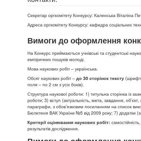
Секретар оргкомітету Конкурсу: Каленська Віталіна Пе
Адреса оргкомітету Конкурсу: кафедра соціальних техн
Вимоги до оформлення конку
На Конкурс приймаються учнівські та студентські науко
емпіричних пошуків молоді.
Мова наукових робіт – українська.
Обсяг наукових робіт –
до 30 сторінок тексту
(шрифт 
поля – по 2 см з усіх боків).
Структура наукової роботи: 1) титульна сторінка із з
роботи; 3) вступ (актуальність, мета, завдання, об’єк
параграфи, з обов’язковим посиланням на список вико
Бюлетеня ВАК України №5 від 2009 року; 7) додатки (з
Критерії оцінювання наукових робіт:
самостійність,
результатів дослідження.