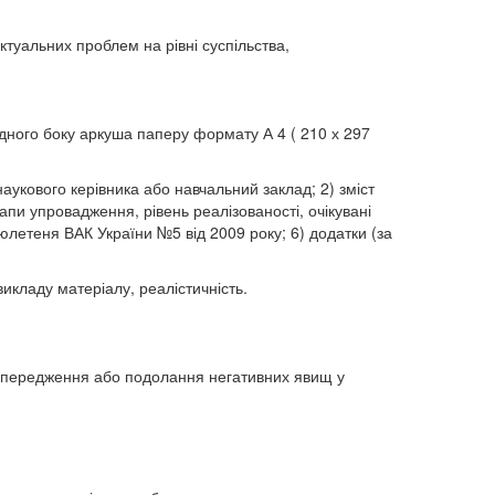
ктуальних проблем на рівні суспільства,
дного боку аркуша паперу формату А 4 ( 210 х 297
наукового керівника або навчальний заклад; 2) зміст
апи упровадження, рівень реалізованості, очікувані
юлетеня ВАК України №5 від 2009 року; 6) додатки (за
 викладу матеріалу, реалістичність.
попередження або подолання негативних явищ у