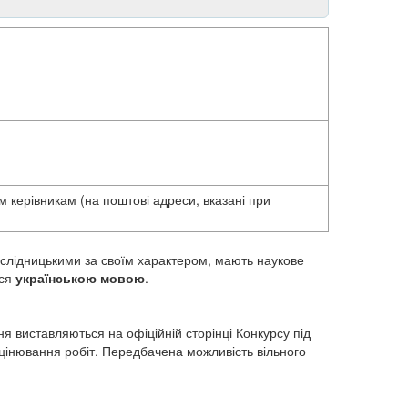
 керівникам (на поштові адреси, вказані при
ослідницькими за своїм характером, мають наукове
ься
українською мовою
.
я виставляються на офіційній сторінці Конкурсу під
інювання робіт. Передбачена можливість вільного