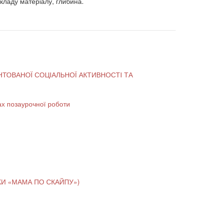
викладу матеріалу, глибина.
ТОВАНОЇ СОЦІАЛЬНОЇ АКТИВНОСТІ ТА
ах позаурочної роботи
ЇНЦІВ (НА ПРИКЛАДІ ЗБІРКИ М. САВКИ «МАМА ПО СКАЙПУ»)