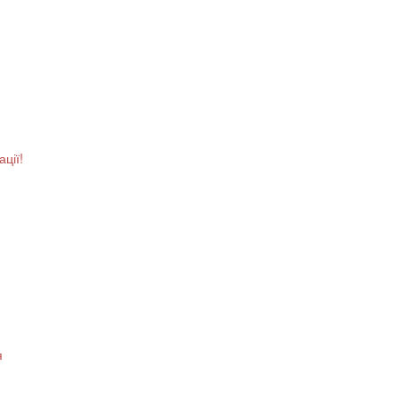
ації!
я