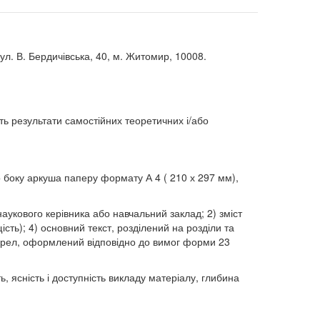
л. В. Бердичівська, 40, м. Житомир, 10008.
ть результати самостійних теоретичних і/або
 боку аркуша паперу формату А 4 ( 210 х 297 мм),
 наукового керівника або навчальний заклад; 2) зміст
ість); 4) основний текст, розділений на розділи та
жерел, оформлений відповідно до вимог форми 23
ь, ясність і доступність викладу матеріалу, глибина