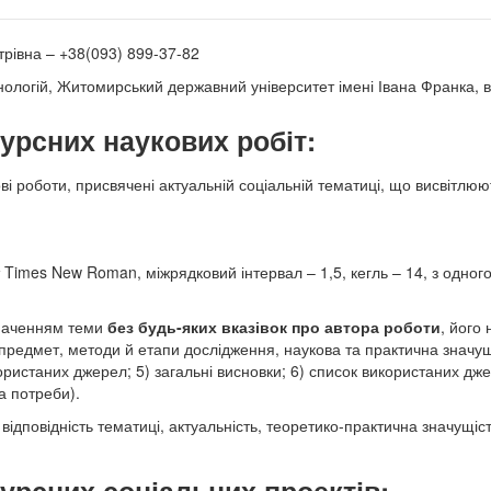
трівна –
+38(093) 899-37-82
ологій, Житомирський державний університет імені Івана Франка, ву
рсних наукових робіт:
ві роботи, присвячені актуальній соціальній тематиці, що висвітлюю
Times New Roman, міжрядковий інтервал – 1,5, кегль – 14, з одного
азначенням теми
без будь-яких вказівок про автора роботи
, його
т, предмет, методи й етапи дослідження, наукова та практична значущ
ристаних джерел; 5) загальні висновки; 6) список використаних д
а потреби).
 відповідність тематиці, актуальність, теоретико-практична значущіст