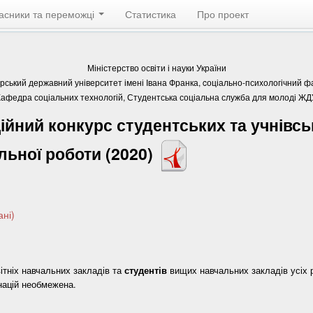
асники та переможці
Статистика
Про проект
Міністерство освіти і науки України
ський державний університет імені Івана Франка, cоціально-психологічний ф
Кафедра соціальних технологій, Студентська соціальна служба для молоді ЖД
ійний конкурс студентських та учнівсь
льної роботи (2020)
ані)
ітніх навчальних закладів та
студентів
вищих навчальних закладів усіх р
інацій необмежена.