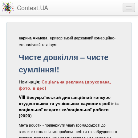
Contest.UA
Конкурсні роботи
Учасники та переможці
,
Криворізький державний комерційно-
Карина Акімова
Статистика
економічний технікум
Чисте довкілля – чисте
Про проект
сумління!!
вхід
Номінація:
Соціальна реклама (друкована,
реєстрація
фото, відео)
VIII Всеукраїнський дистанційний конкурс
студентських та учнівських наукових робіт із
соціальної педагогіки/соціальної роботи
(2020)
Мета роботи - привернути увагу громадськості до
важливих екологічних проблем - сміття та забрудненого
повітря, показати, що берегти природу, раціонально