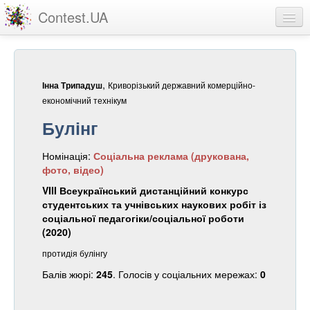
Contest.UA
Конкурсні роботи
Учасники та переможці
,
Криворізький державний комерційно-
Інна Трипадуш
Статистика
економічний технікум
Булінг
Про проект
Номінація:
Соціальна реклама (друкована,
вхід
фото, відео)
реєстрація
VIII Всеукраїнський дистанційний конкурс
студентських та учнівських наукових робіт із
соціальної педагогіки/соціальної роботи
(2020)
протидія булінгу
Балів жюрі:
245
. Голосів у соціальних мережах:
0