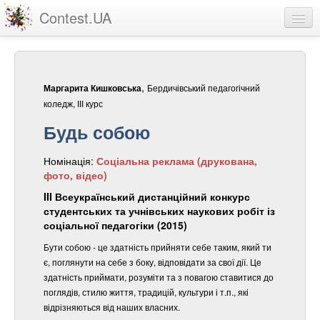
Contest.UA
Конкурсні роботи
Учасники та переможці
,
Бердичівський педагогічний
Маргарита Кишковська
Статистика
коледж, ІІІ курс
Будь собою
Про проект
Номінація:
Соціальна реклама (друкована,
вхід
фото, відео)
реєстрація
III Всеукраїнський дистанційний конкурс
студентських та учнівських наукових робіт із
соціальної педагогіки (2015)
Бути собою - це здатність прийняти себе таким, який ти
є, поглянути на себе з боку, відповідати за свої дії. Це
здатність приймати, розуміти та з повагою ставитися до
поглядів, стилю життя, традицій, культури і т.п., які
відрізняються від наших власних.