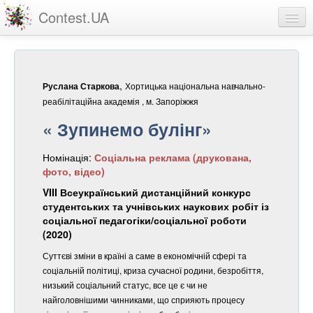
Contest.UA
Конкурсні роботи
Учасники та переможці
,
Хортицька національна навчально-
Руслана Старкова
Статистика
реабілітаційна академія , м. Запоріжжя
« Зупинемо булінг»
Про проект
Номінація:
Соціальна реклама (друкована,
вхід
фото, відео)
реєстрація
VIII Всеукраїнський дистанційний конкурс
студентських та учнівських наукових робіт із
соціальної педагогіки/соціальної роботи
(2020)
Суттєві зміни в країні а саме в економічній сфері та
соціальній політиці, криза сучасної родини, безробіття,
низький соціальний статус, все це є чи не
найголовнішими чинниками, що сприяють процесу