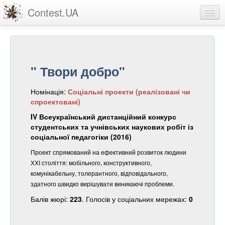
Contest.UA
Конкурсні роботи
Учасники та переможці
" Твори добро"
Статистика
Номінація:
Соціальні проекти (реалізовані чи
Про проект
спроектовані)
вхід
IV Всеукраїнський дистанційний конкурс
студентських та учнівських наукових робіт із
реєстрація
соціальної педагогіки (2016)
Проект спрямований на ефективний розвиток людини
ХХI століття: мобільного, конструктивного,
комунікабельну, толерантного, відповідального,
здатного швидко вирішувати виникаючі проблеми.
Балів жюрі:
223
. Голосів у соціальних мережах:
0