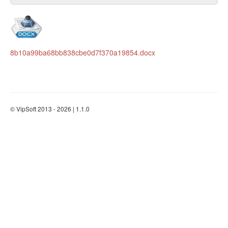
8b10a99ba68bb838cbe0d7f370a19854.docx
© VipSoft 2013 - 2026 | 1.1.0