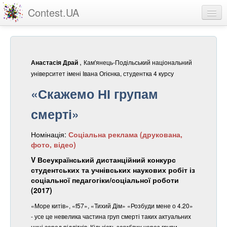
Contest.UA
Конкурсні роботи
Учасники та переможці
,
Кам'янець-Подільський національний
Анастасія Драй
Статистика
університет імені Івана Огієнка, студентка 4 курсу
«Скажемо НІ групам
Про проект
смерті»
вхід
Номінація:
Соціальна реклама (друкована,
реєстрація
фото, відео)
V Всеукраїнський дистанційний конкурс
студентських та учнівських наукових робіт із
соціальної педагогіки/соціальної роботи
(2017)
«Море китів», «f57», «Тихий Дім» «Розбуди мене о 4.20»
- усе це невелика частина груп смерті таких актуальних
нині серед підлітків. Кількість загиблих через групи