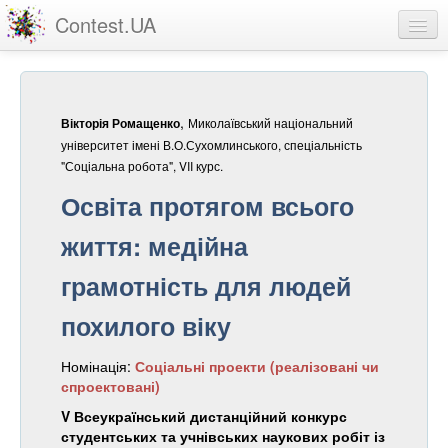
Contest.UA
Конкурсні роботи
Учасники та переможці
,
Миколаївський національний
Вікторія Ромащенко
Статистика
університет імені В.О.Сухомлинського, спеціальність
"Соціальна робота", VII курс.
Про проект
Освіта протягом всього
вхід
життя: медійна
реєстрація
грамотність для людей
похилого віку
Номінація:
Соціальні проекти (реалізовані чи
спроектовані)
V Всеукраїнський дистанційний конкурс
студентських та учнівських наукових робіт із