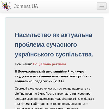
Contest.UA
Конкурсні роботи
Учасники та переможці
Насильство як актуальна
Статистика
проблема сучасного
Про проект
українського суспільства.
вхід
Номінація:
Соціальна реклама
реєстрація
II Всеукраїнський дистанційний конкурс
студентських і учнівських наукових робіт із
соціальної педагогіки (2014)
Сьогодні дуже часто ми чуємо про те, що насильства в
сім’ї не повинно бути. Проте також часто ми чуємо про
випадки скоєння насильства чоловіка над жінкою, батьків
над дітьми. Найстрашніше те, що рамки домашнього
насильства виходять за межі дому – і поширю